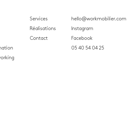
Services
hello@workmobilier.com
Réalisations
Instagram
Contact
Facebook
mation
05 40 54 04 25
working
Bordeaux | Périgueux