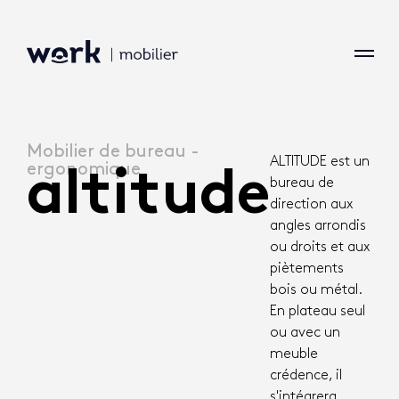
Mobilier de bureau -
ALTITUDE est un
ergonomique
altitude
bureau de
direction aux
angles arrondis
ou droits et aux
piètements
bois ou métal.
En plateau seul
ou avec un
meuble
crédence, il
s'intégrera