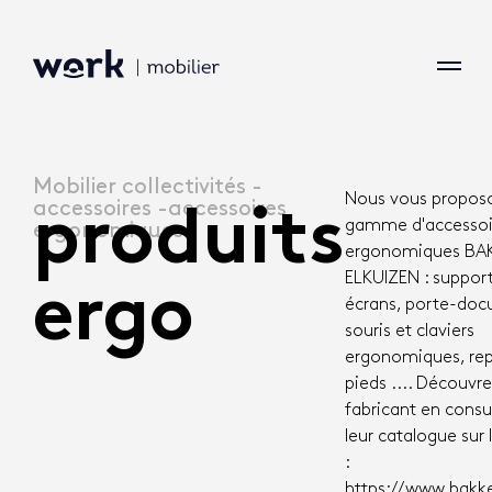
Mobilier collectivités -
Nous vous proposo
accessoires -accessoires
produits
gamme d'accessoi
ergonomiques
ergonomiques BA
ELKUIZEN : suppor
ergo
écrans, porte-doc
souris et claviers
ergonomiques, re
pieds .... Découvr
fabricant en consu
leur catalogue sur l
:
https://www.bakke